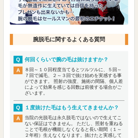
腕脱毛に関するよくある質問
Q
何回くらいで腕の毛は抜けますか？
８回～１０回程度当てるとツルツルに、５回～
A
７回で減毛、２～３回で抜け始めを実感する事
ができます。
照射の強度、施術の間隔、個人差
によって効果を感じる回数は前後する場合がご
ざいます。
Q
１度抜けた毛はもう生えてきませんか？
当院の光脱毛は永久脱毛ではないので生えてこ
A
ない保証はできません。
ただし、照射を重ねる
ことで毛根が機能しなくなると長い期間（１～
２年程）生えなくなります。抜けたと実感して