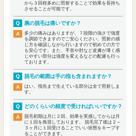
から３回程多めに照射することで効果を長持ち
させることが可能です。
Q
腕の脱毛は痛いですか？
多少の痛みはありますが、７段階の強さで強度
A
を調節できますのでご安心ください。照射の感
じ方を確認しながら行いますので初めての方で
も安心です。また、手首や肘など皮膚が薄く感
じやすい部分は強度を変えるなどの配慮も行っ
ております。
Q
脱毛の範囲は手の指も含まれますか？
はい。指先まで生えている部分は全て照射しま
A
す。
Q
どのくらいの頻度で受ければいいですか？
脱毛初期は月に２回、効果を実感してからは月
A
に１回を推奨しております。
脱毛完了後は２～
３ヶ月に１回受けることでいい状態をキープす
ることができます。