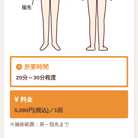
所要時間
20分～30分程度
料金
5,080円(税込)／1回
※施術範囲：肩～指先まで