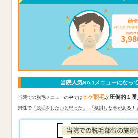
当院人気No.1メニューになっ
ヒゲ脱毛
圧倒的１番
当院での脱毛メニューの中では
が
男性で
「脱毛をしたいと思った」
「検討した事がある！