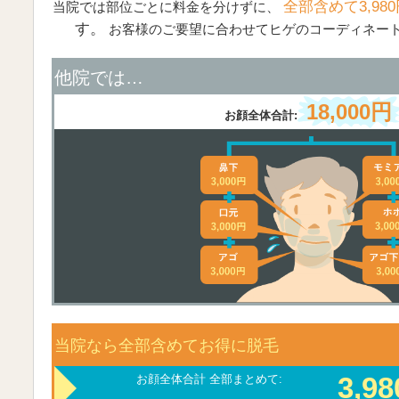
全部含めて3,980
当院では部位ごとに料金を分けずに、
す。
お客様のご要望に合わせてヒゲのコーディネー
他院では…
18,000円
お顔全体合計:
当院なら全部含めてお得に脱毛
3,9
お顔全体合計 全部まとめて: