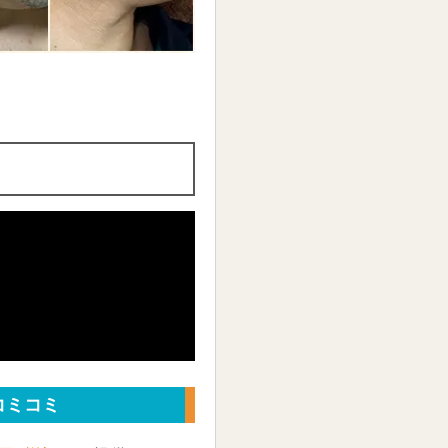
。
てコミコミ