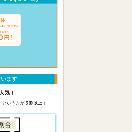
ています
人気！
」
という方が
５割以上
！