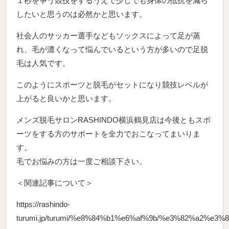
１秒を争う競技をするうえで少しでも身体の抵抗を減ら
したいと思うのは必然かと思います。
社会人のサッカー選手などもソックスによって足が蒸
れ、毛が濃くなって悩んでいるという方が多いので足脱
毛は人気です。
このようにスポーツと脱毛がセットになり競技レベルが
上がると良いかと思います。
メンズ脱毛サロンRASHINDO横浜鶴見店は今後ともスポ
ーツをする方のサポートを全力でおこなってまいりま
す。
毛でお悩みの方は一度ご相談下さい。
＜関連記事について＞
https://rashindo-
turumi.jp/turumi/%e8%84%b1%e6%af%9b/%e3%82%a2