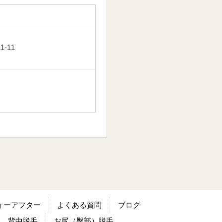
-11
ォーアフター
よくある質問
ブログ
背中脱毛
お尻（臀部）脱毛