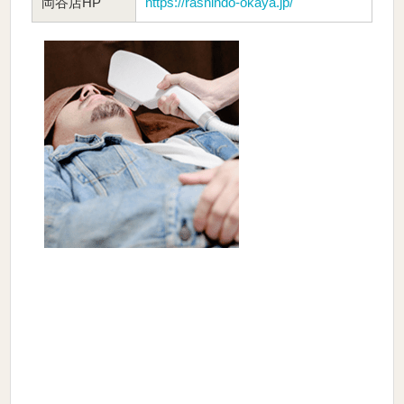
岡谷店HP
https://rashindo-okaya.jp/