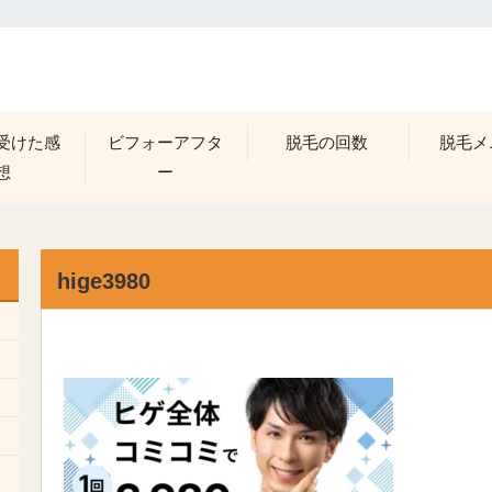
受けた感
ビフォーアフタ
脱毛の回数
脱毛メ
想
ー
hige3980