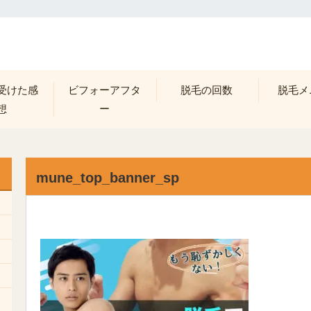
受けた感
ビフォーアフタ
脱毛の回数
脱毛メ
想
ー
mune_top_banner_sp