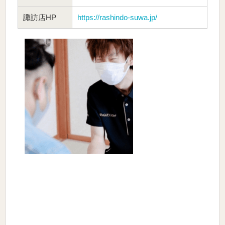
諏訪店HP
https://rashindo-suwa.jp/