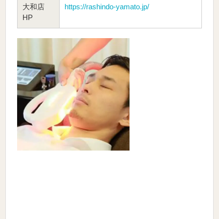
大和店
https://rashindo-yamato.jp/
HP