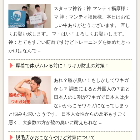
スタッフ神谷：神 マンティ福原様：
マ 神：マンティ福原様、本日はお忙
しい中ありがとうございます。 宜し
くお願い致します。 マ：はい！よろしくお願いします。
神：とてもすごい筋肉ですけどトレーニングを始めたきっ
かけはなんで ...
厚着で体がムレる前に！ワキガ防止の対策！
あれ？脇が臭い！もしかしてワキガ
かも？ 調査によると外国人の７割と
日本人の１割がワキガで日本人は少
ないからこそワキガになってしまう
と悩みも深いようです。 日本人女性からの反応もすごく
悪く、大多数の方が脇の臭いに耐えられな ...
脱毛店がおこなうやけど対策について