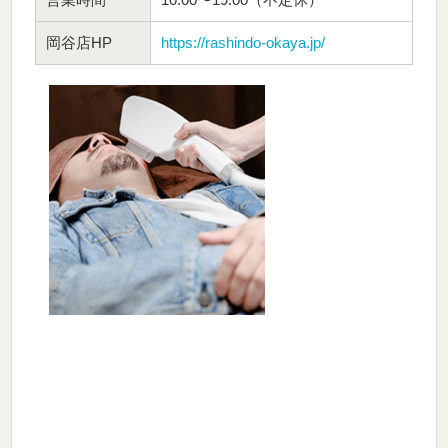
岡谷店HP
https://rashindo-okaya.jp/