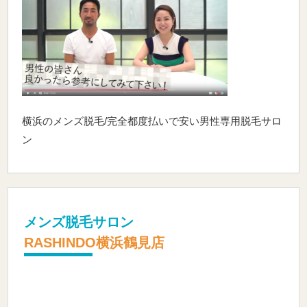
横浜のメンズ脱毛/完全都度払いで安い男性専用脱毛サロ
ン
メンズ脱毛サロン
RASHINDO横浜鶴見店