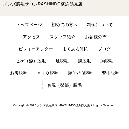
メンズ脱毛サロンRASHINDO横浜鶴見店
トップページ
初めての方へ
料金について
アクセス
スタッフ紹介
お客様の声
ビフォーアフター
よくある質問
ブログ
ヒゲ（髭）脱毛
足脱毛
腕脱毛
胸脱毛
お腹脱毛
ＶＩＯ脱毛
脇(わき)脱毛
背中脱毛
お尻（臀部）脱毛
Copyright © 2026 メンズ脱毛サロンRASHINDO横浜鶴見店 All rights Reserved.